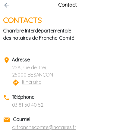
arrow_back
Contact
CONTACTS
Chambre Interdépartementale
des notaires de Franche-Comté
place
Adresse
22A, rue de Trey
25000 BESANÇON
directions
Itinéraire
phone
Téléphone
03 81 50 40 52
email
Courriel
ci.franchecomte@notaires.fr